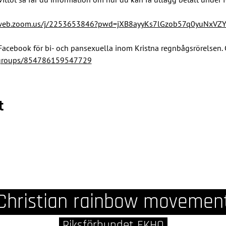
2web.zoom.us/j/2253653846?pwd=jXB8ayyKs7lGzob57q0yuNxVZ
Facebook för bi- och pansexuella inom Kristna regnbågsrörelsen. 
/groups/854786159547729
t
Christian rainbow movemen
Riksförbundet EKHO