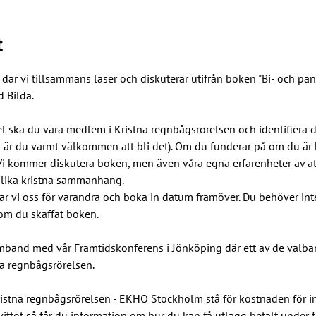
t
e där vi tillsammans läser och diskuterar utifrån boken "Bi- och pa
 Bilda.
el ska du vara medlem i Kristna regnbågsrörelsen och identifiera d
är du varmt välkommen att bli det). Om du funderar på om du är bi
i kommer diskutera boken, men även våra egna erfarenheter av att
olika kristna sammanhang.
ar vi oss för varandra och boka in datum framöver. Du behöver int
 om du skaffat boken.
mband med vår Framtidskonferens i Jönköping där ett av de valbara 
a regnbågsrörelsen.
tna regnbågsrörelsen - EKHO Stockholm stå för kostnaden för i
vittot så får du information om hur du kan få utlägg betalt under fö