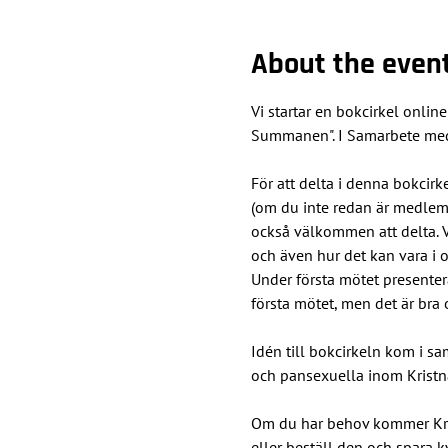
About the even
Vi startar en bokcirkel onlin
Summanen". I Samarbete med
För att delta i denna bokcirk
(om du inte redan är medlem 
också välkommen att delta. V
och även hur det kan vara i 
Under första mötet presenter
första mötet, men det är bra
Idén till bokcirkeln kom i sa
och pansexuella inom Kristn
Om du har behov kommer Kris
eller beställ den och spara k