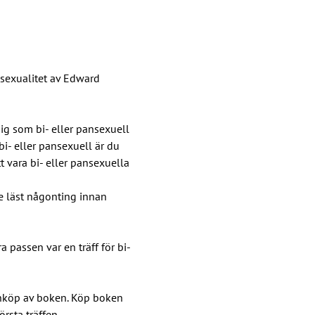
nsexualitet av Edward 
ig som bi- eller pansexuell 
- eller pansexuell är du 
 vara bi- eller pansexuella 
e läst någonting innan 
passen var en träff för bi- 
nköp av boken. Köp boken 
rsta träffen.