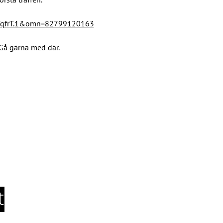
YqfrT.1&omn=82799120163
Gå gärna med där. 
t