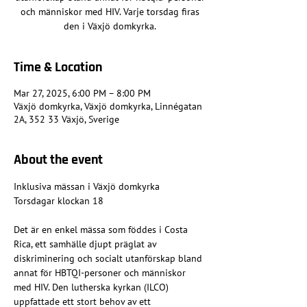
och människor med HIV. Varje torsdag firas
den i Växjö domkyrka.
Time & Location
Mar 27, 2025, 6:00 PM – 8:00 PM
Växjö domkyrka, Växjö domkyrka, Linnégatan
2A, 352 33 Växjö, Sverige
About the event
Inklusiva mässan i Växjö domkyrka
Torsdagar klockan 18
Det är en enkel mässa som föddes i Costa 
Rica, ett samhälle djupt präglat av 
diskriminering och socialt utanförskap bland 
annat för HBTQI-personer och människor 
med HIV. Den lutherska kyrkan (ILCO) 
uppfattade ett stort behov av ett 