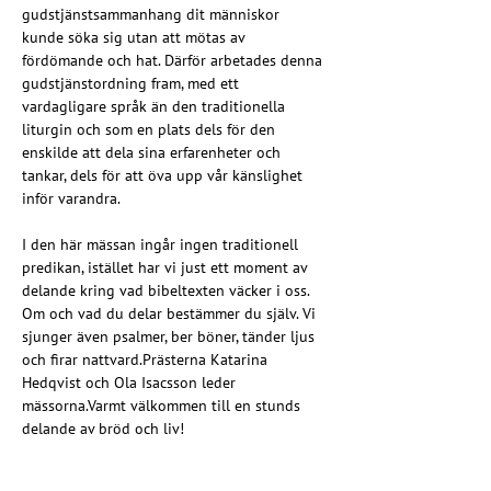
gudstjänstsammanhang dit människor 
kunde söka sig utan att mötas av 
fördömande och hat. Därför arbetades denna 
gudstjänstordning fram, med ett 
vardagligare språk än den traditionella 
liturgin och som en plats dels för den 
enskilde att dela sina erfarenheter och 
tankar, dels för att öva upp vår känslighet 
inför varandra.
I den här mässan ingår ingen traditionell 
predikan, istället har vi just ett moment av 
delande kring vad bibeltexten väcker i oss. 
Om och vad du delar bestämmer du själv. Vi 
sjunger även psalmer, ber böner, tänder ljus 
och firar nattvard.Prästerna Katarina 
Hedqvist och Ola Isacsson leder 
mässorna.Varmt välkommen till en stunds 
delande av bröd och liv!
Arrangeras av Svenska kyrkan Växjö