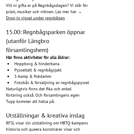
Vill ni gifta er på Regnbågsdagen? Vi står för 
präst, musiker och vittnen. Läs mer här → 
Drop-in vigsel under regnbågen
15.00: Regnbågsparken öppnar 
(utanför Längbro 
församlingshem)
Här finns aktiviteter för alla åldrar:
Hoppborg & hinderbana
Pysseltält & regnbågsjakt
5-kamp & fiskdamm
Fotobås & försäljning av regnbågspyssel
Naturligtvis finns det fika och enkel 
förtäring också. Och församlingens egen 
Tupp kommer att hälsa på.
Utställningar & kreativa inslag
RFSL visar sin utställning om HBTQ-kampens 
historia och queera konstnärer visar och 