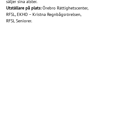
säljer sina alster.
Utställare på plats: 
Örebro Rättighetscenter, 
RFSL, EKHO – Kristna Regnbågsrörelsen, 
RFSL Seniorer.
Musik, samtal & filmvisning
15.15: 
Premiärvisning i församlingshemmet, 
av dokumentärfilmen Kyrkorna på Pride av 
Birger Klevestedt. Efter filmen finns tid för 
samtal.
16.00:
 Glädjespridarna & Barnkören sjunger 
på scenen utanför församlingshemmet.
16.30: 
Föreläsning i församlingshemmet med 
Robin Paulonen om mänskliga rättigheter – 
missa inte!
18.00:
 Gospelkonsert med Längbro gospel i 
Längbro kyrka – en perfekt avslutning på en 
färgsprakande dag.
https://www.svenskakyrkan.se/orebro/langbr
o