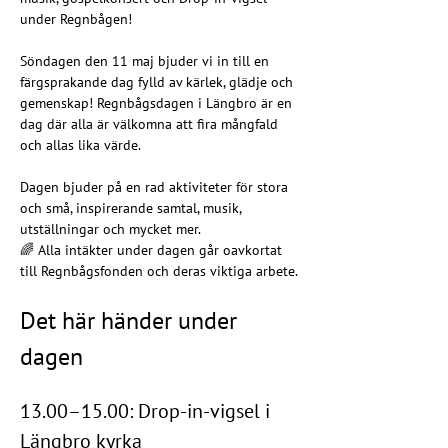
under Regnbågen!
Söndagen den 11 maj bjuder vi in till en 
färgsprakande dag fylld av kärlek, glädje och 
gemenskap! Regnbågsdagen i Längbro är en 
dag där alla är välkomna att fira mångfald 
och allas lika värde.
Dagen bjuder på en rad aktiviteter för stora 
och små, inspirerande samtal, musik, 
utställningar och mycket mer.
🌈 Alla intäkter under dagen går oavkortat 
till Regnbågsfonden och deras viktiga arbete.
Det här händer under 
dagen
13.00–15.00: Drop-in-vigsel i 
Längbro kyrka