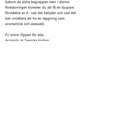
bakom de äldre begreppen men i denna 
föreläsningen kommer du att få en djupare 
förståelse av A - vad det betyder och vad det 
kan innebära att ha en läggning som 
aromantisk och asexuell.
Fri entré. Öppen för alla.
Arrangör är Svenska kyrkan. 
Dela detta evenemang
Kristna regnbågsrörelsen