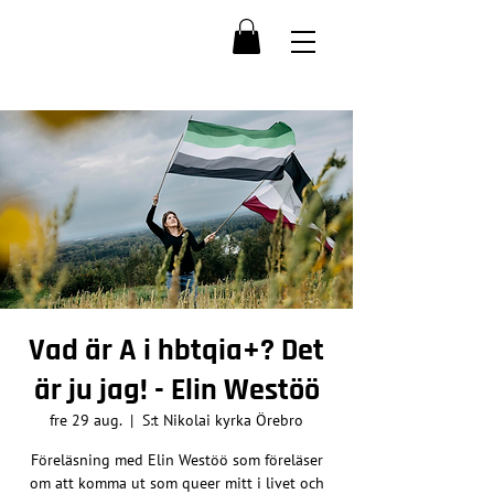
Vad är A i hbtqia+? Det
är ju jag! - Elin Westöö
fre 29 aug.
  |  
S:t Nikolai kyrka Örebro
Föreläsning med Elin Westöö som föreläser
om att komma ut som queer mitt i livet och