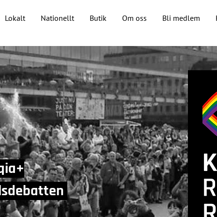
Lokalt
Nationellt
Butik
Om oss
Bli medlem
qia+
llsdebatten