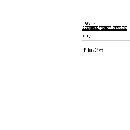
Taggar:
hbtq
Sveriges Radio
Andakt
Play