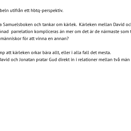
ibeln utifrån ett hbtq-perspektiv.
1:a Samuelsboken och tankar om kärlek.  Kärleken mellan David och
nad  parrelation kompliceras än mer om det är de närmaste som ta
 människor för att vinna en annan?
 att kärleken orkar bära allt, eller i alla fall det mesta. 
id och Jonatan pratar Gud direkt in i relationer mellan två män e