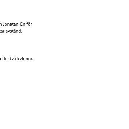
 Jonatan. En för 
r avstånd.  
ller två kvinnor.