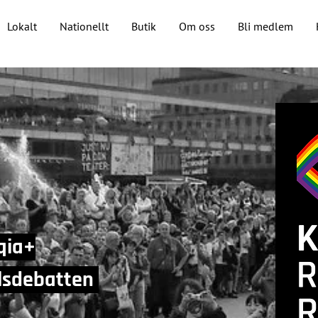
Lokalt
Nationellt
Butik
Om oss
Bli medlem
qia+
llsdebatten