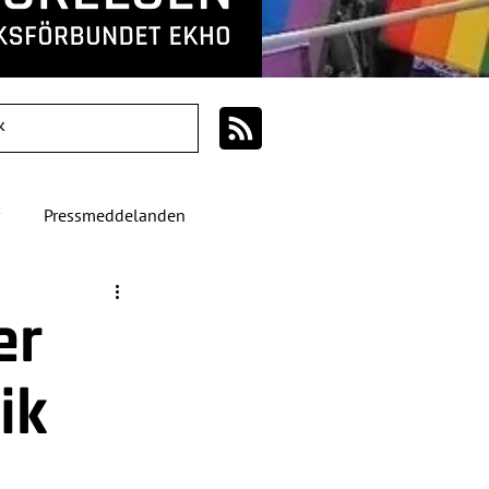
Pressmeddelanden
er
ik