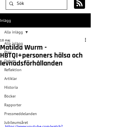
Inlägg
Alla inlägg
18 maj
Alla inlägg
Matilda Wurm -
Play
HBTQI+personers hälsa och
Debatt
levnadsförhållanden
Reflektion
Artiklar
Historia
Böcker
Rapporter
Pressmeddelanden
Jubileumsåret
https://www.youtube.com/watch?