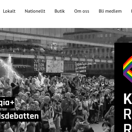
Lokalt
Nationellt
Butik
Om oss
Bli medlem
qia+
llsdebatten