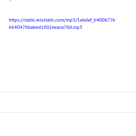
https://static.wixstatic.com/mp3/1a6daf_b400677e
6640476babed1002eeaca70d.mp3