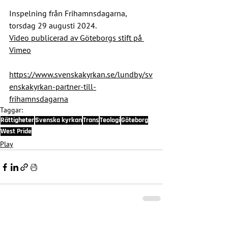
Inspelning från Frihamnsdagarna, 
torsdag 29 augusti 2024.
Video publicerad av Göteborgs stift på 
Vimeo
https://www.svenskakyrkan.se/lundby/sv
enskakyrkan-partner-till-
frihamnsdagarna
Taggar:
Rättigheter
Svenska kyrkan
Trans
Teologi
Göteborg
West Pride
Play