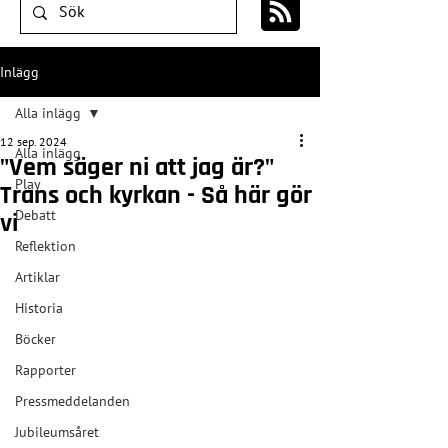
Inlägg
Alla inlägg
12 sep. 2024
Alla inlägg
"Vem säger ni att jag är?"
Play
Trans och kyrkan - Så här gör
Debatt
vi
Reflektion
Artiklar
Historia
Böcker
Rapporter
Pressmeddelanden
Jubileumsåret