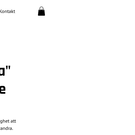
Kontakt
a"
e
ghet att
randra.