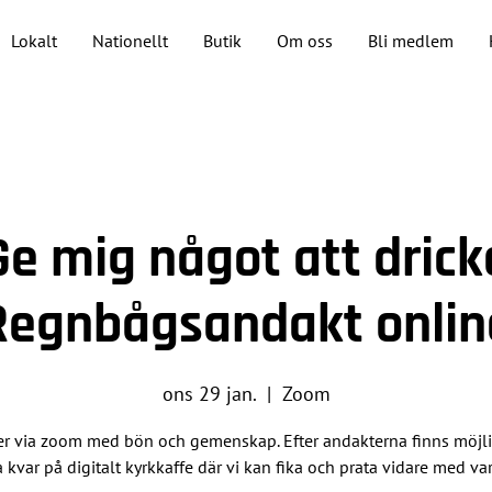
Lokalt
Nationellt
Butik
Om oss
Bli medlem
Ge mig något att drick
Regnbågsandakt onlin
ons 29 jan.
  |  
Zoom
r via zoom med bön och gemenskap. Efter andakterna finns möjli
 kvar på digitalt kyrkkaffe där vi kan fika och prata vidare med va