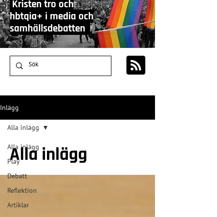
Kristen tro och
hbtqia+ i media och
samhällsdebatten
Inlägg
Alla inlägg
Alla inlägg
Alla inlägg
Play
Debatt
Reflektion
Artiklar