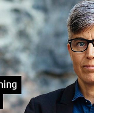
Reflektion
Omvändelseförsök blir straffbart
Riksdagen har idag beslutat om en ny lag som
kriminaliserar psykiskt våld. Det kan bland
annat omfatta omvändelseförsök även om det
tyvärr inte blev en egen brottsrubricering i
denna omröstningen utan anses ingå i andra
brottsrubriceringar.