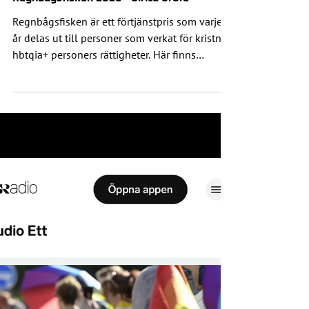
1 juni
Play
Regnbågsfisken 2026 - Ulrica Grafe
Regnbågsfisken är ett förtjänstpris som varje
år delas ut till personer som verkat för kristna
hbtqia+ personers rättigheter. Här finns
utdelandet samt ett samtal med Ulrica Grafe
som leddes av Anders Josefsson