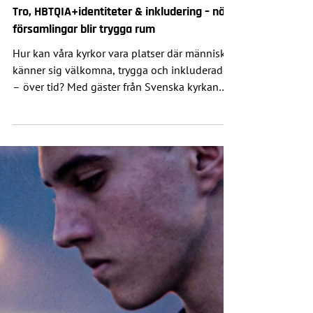
17 juni
Play
Tro, HBTQIA+identiteter & inkludering – när
församlingar blir trygga rum
Hur kan våra kyrkor vara platser där människor
känner sig välkomna, trygga och inkluderade
– över tid? Med gäster från Svenska kyrkan
och Equmeniakyrkan samtalar vi om hur dessa
erfarenheter kan fördjupas, stärkas och spridas
vidare. Samtalet tar sin utgångspunkt i att
trygga rum inte är något statiskt , utan en
levande och pågående process. En
programpunkt under West Pride för dig som
vill hämta inspiration att fortsätta – eller ta
nästa steg – i arbetet för en mer inkludera