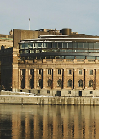
läggning. Inte minst efter att professorn och
Sveriges Radio-profilen Agnes Wold sagt att
hon skulle gör allt för att omvända sitt
barnbarn om det sa att hen var född i fel
kropp. Den nya lagen gör det brottsligt att
upprepat utsätta någon för vissa typer av
kränkningar, förolämpningar och otillbörliga
hot. Om