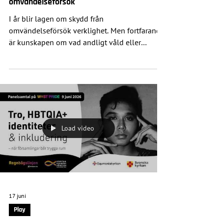
Ny bok på gång om andligt våld och
omvändelseförsök
I år blir lagen om skydd från
omvändelseförsök verklighet. Men fortfarande
är kunskapen om vad andligt våld eller
omvändelseförsök faktiskt är mycket låg.
Kristna regnbågsrörelsen arbetar med en ny
bok om andligt våld och omvändelseförsök. Vi
söker fem personer som vill dela sin
erfarenhet i egna kapitel.
Load video