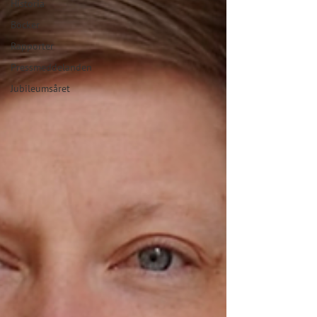
Historia
Böcker
Rapporter
Pressmeddelanden
Jubileumsåret