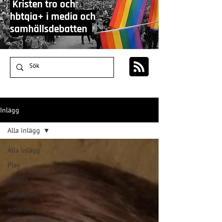
Kristen tro och
hbtqia+ i media och
samhällsdebatten
Inlägg
Alla inlägg
Alla inlägg
Play
Debatt
Reflektion
Artiklar