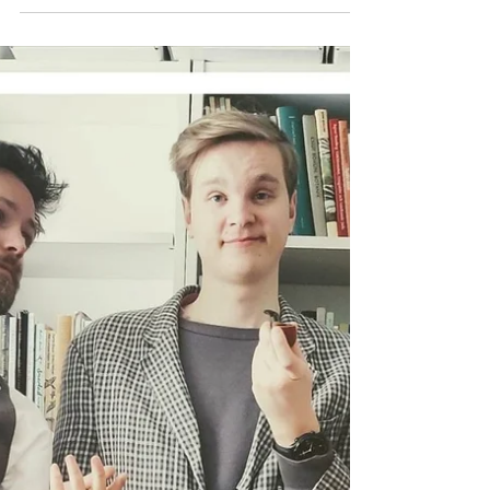
igen" Lustpodden med Oliver Jähnke
Hanna Möllås intervjuar Oliver Jähnke i
Lustpodden om sin transresa bort från kyrkan
och tillbaka igen. Transresan bort från kyrkan...