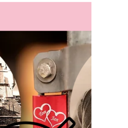
1 dec. 2020
Play
Henrik Fransson "Gay och pastor"
Henrik Fransson, pastor i S:t Jakobs kyrka
Göteborg berättar om sitt liv som gay och
pastor. Läs artikeln i Sändaren som omnämns