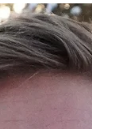
kristendom och att vara hbtqia+ person.