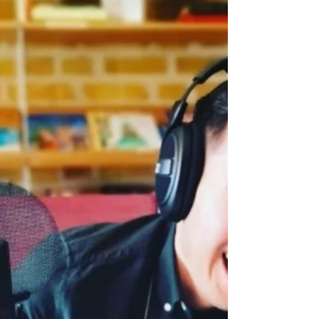
Fyra heterosexuella personer snackar
homosexualitet! Efter EFKs nya rapport om
samkönade relationer så intervjuar Anton och
Annika Niclas...