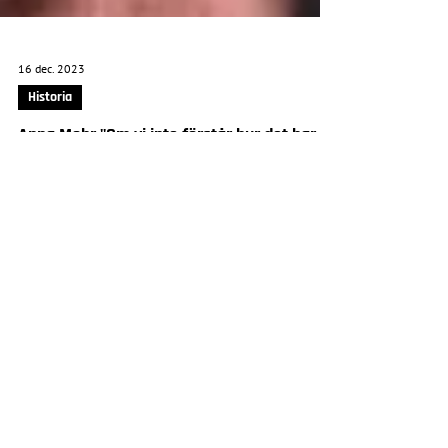
16 dec. 2023
Historia
Anna Mohr "Om vi inte förstår hur det har
varit, förstår vi inte hur det kan bli"
"Vi är på väg! Men risken är att vi inte ser
farorna som hopar sig. Om vi inte förstår hur
det har varit, förstår vi inte hur det kan...