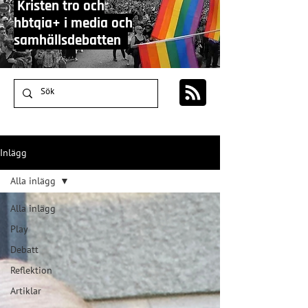
Kristen tro och
hbtqia+ i media och
samhällsdebatten
Inlägg
Alla inlägg
Alla inlägg
Play
Debatt
Reflektion
Artiklar