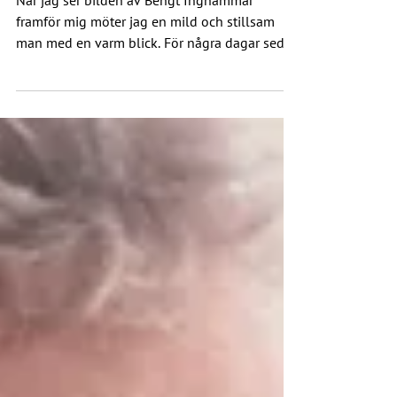
Historia
Till minne av Bengt Inghammar
När jag ser bilden av Bengt Inghammar
framför mig möter jag en mild och stillsam
man med en varm blick. För några dagar sedan
nåddes jag av budskapet att Bengts blick
hastigt lyst färdigt. Jag vill därför berätta något
om vad han betytt för EKHO-Göteborg. Blicken
mötte jag första gången i mitten av 1970-talet
då jag som student bodde på ett kristet
studenthem i Göteborg, som hette Jeriko. Jag
hade där den ärofyllda titeln husfar bland
studenterna och Bengt var kaplan och satt