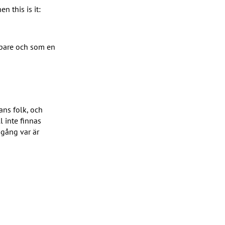
n this is it: 
pare och som en 
ans folk, och 
 inte finnas 
gång var är 