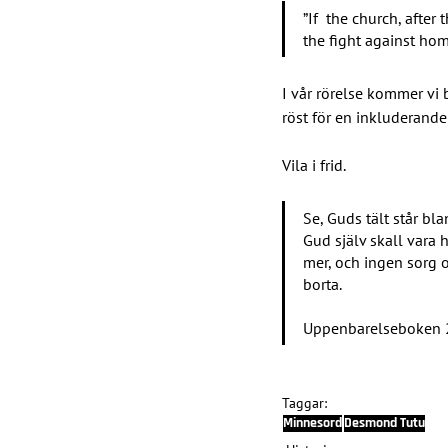
”If  the church, after 
the fight against ho
I vår rörelse kommer v
röst för en inkluderande 
Vila i frid.
Se, Guds tält står bl
Gud själv skall vara 
mer, och ingen sorg o
borta.
Uppenbarelseboken 
Taggar:
Minnesord
Desmond Tutu