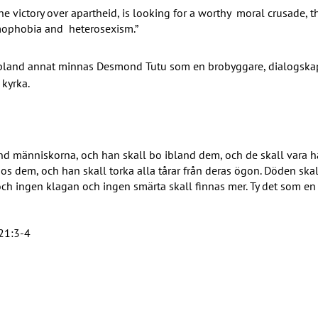
the victory over apartheid, is looking for a worthy  moral crusade, the
mophobia and  heterosexism.”
i bland annat minnas Desmond Tutu som en brobyggare, dialogska
kyrka. 
and människorna, och han skall bo ibland dem, och de skall vara h
hos dem, och han skall torka alla tårar från deras ögon. Döden skall
ch ingen klagan och ingen smärta skall finnas mer. Ty det som en 
21:3-4