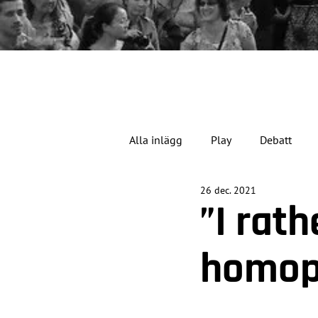
Alla inlägg
Play
Debatt
26 dec. 2021
Jubileumsåret
”I rath
homop