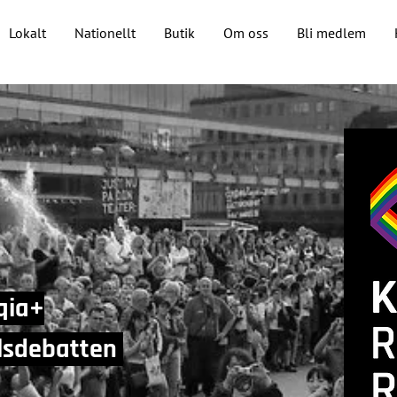
Lokalt
Nationellt
Butik
Om oss
Bli medlem
qia+
llsdebatten