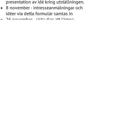
presentation av idé kring utställningen.
8 november - intresseanmälningar och
idéer via detta formulär samlas in
26 november - sista dag att lämna
intresse om att bidra med konstverk till
grundutställningen
1 december - Det definitiva temat
kommer vara vara satt och konstnärer få
uppdrag att arbeta vidare med sina verk
och de som vill delta/bidra på andra sätt
blir kontaktade.
december - bolla idéer med
utställningsgruppen, börja skapa och
utveckla sin idé
2026
januari och februari - produktionstid av
konst och information kring vår historia
28 februari - konstverk ska vara klara för
inlämning
28 februari - intresseanmälningar för
lokaler där utställningen ska vara