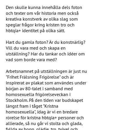
Den skulle kunna innehålla dels foton
och texter om vår historia men också
kreativa konstverk av olika slag som
speglar frågor kring kristen tro och
hbtqia+ identitet på olika sätt.
Hart du gamla foton? Är du konstnärlig?
Vill du vara med och skapa en
utställning? Har du tankar och idéer om
vad som borde vara med?
Arbetsnamnet på utställningen är just nu
"Frihet Frälsning Frigörelse" och är
inspirerat av plakat som användes under
början av 80-talet i samband med
homosexuella frigörelseveckan i
Stockholm. På den tiden var budskapet
längst fram i tåget "Kristna
homosexuella", idag är vi en bredare
rörelse för kristna hbtqia+ personer och
allierade, så nu går vi stolta och glada,
fyllda av hopp, glädje, tro, tvivel och