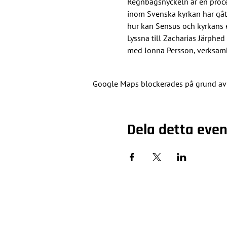
Regnbågsnyckeln är en proces
inom Svenska kyrkan har gått
hur kan Sensus och kyrkans e
Lyssna till Zacharias Järphe
med Jonna Persson, verksamh
Google Maps blockerades på grund av di
Dela detta ev