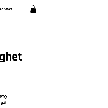
Kontakt
gghet
HBTQ-
 gått