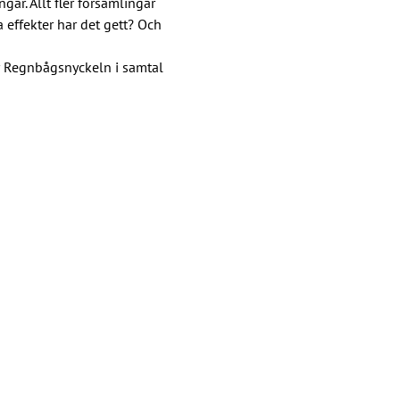
r. Allt fler församlingar 
effekter har det gett? Och 
r Regnbågsnyckeln i samtal 