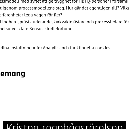
smodell med syftet att ge trygghet för HBTQ-personer i församlinga
 igenom processmodellens steg. Hur går det egentligen till? Vilka 
rfarenheter leda vägen för fler?
d Lindberg, präststuderande, kyrkvaktmästare och processledare fö
etsutvecklare Sensus studieförbund.
na inställningar för Analytics och funktionella cookies.
enemang
Kristna regnbågsrörelsen