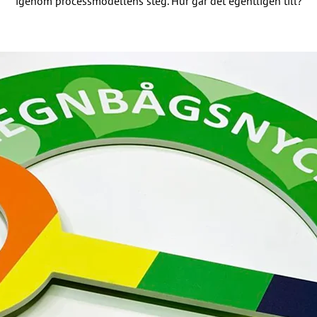
igenom processmodellens steg. Hur går det egentligen till?