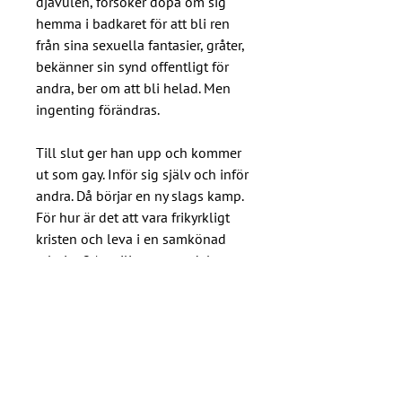
djävulen, försöker döpa om sig
hemma i badkaret för att bli ren
från sina sexuella fantasier, gråter,
bekänner sin synd offentligt för
andra, ber om att bli helad. Men
ingenting förändras.
Till slut ger han upp och kommer
ut som gay. Inför sig själv och inför
andra. Då börjar en ny slags kamp.
För hur är det att vara frikyrkligt
kristen och leva i en samkönad
relation? Att vilja vara en del av en
kyrka som låtsas som om han inte
finns?
Välkommen in i min garderob är
inte ett enkelt inlägg i någon
debatt, ett definitivt