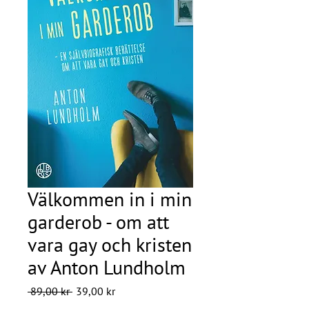
Välkommen in i min
garderob - om att
vara gay och kristen
av Anton Lundholm
Ordinarie
Reapris
 89,00 kr 
39,00 kr
pris