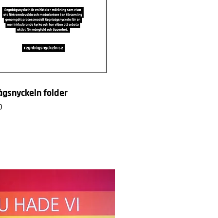
gsnyckeln folder
0