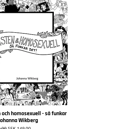
n och homosexuell - så funkar
 Johanna Wikberg
Price
Sale Price
.00
SEK 149.00