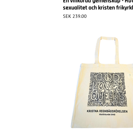
En villkorad gemenskap - Hbt
sexualitet och kristen frikyrk
Price
SEK 239.00