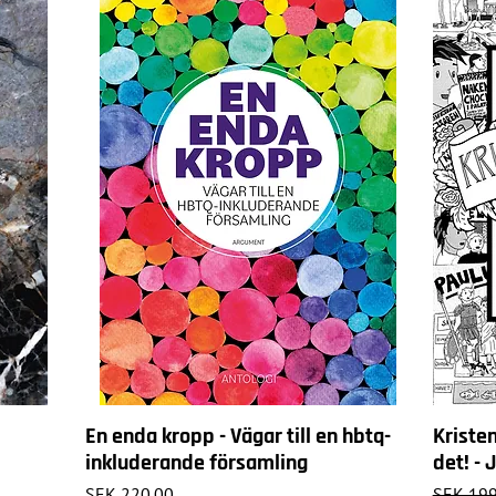
En enda kropp - Vägar till en hbtq-
Kriste
inkluderande församling
det! -
Price
Regular 
SEK 220.00
SEK 199