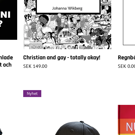
amlade
Christian and gay - totally okay!
Regnbå
t och
Price
Price
SEK 149.00
SEK 0.0
Nyhet