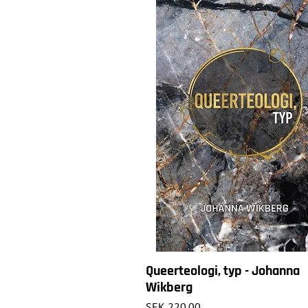
Queerteologi, typ - Johanna
Wikberg
Price
SEK 220.00