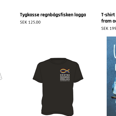
Tygkasse regnbågsfisken logga
T-shir
fram o
Price
SEK 125.00
Price
SEK 199