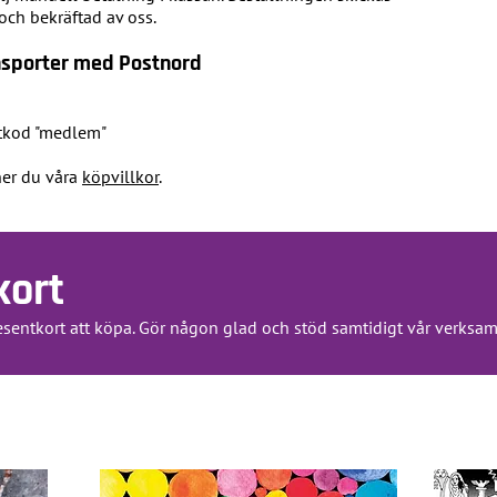
och bekräftad av oss.
sporter med Postnord
ttkod "medlem"
er du våra
köpvillkor
.
kort
resentkort att köpa. Gör någon glad och stöd samtidigt vår verksa