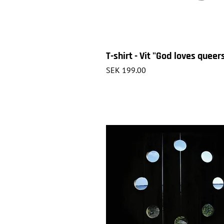
T-shirt - Vit "God loves queer
Price
SEK 199.00