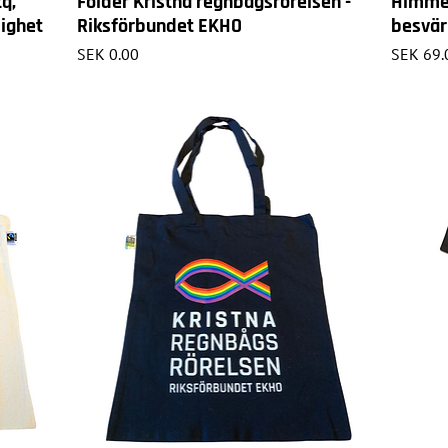
q,
Folder Kristna regnbågsrörelsen -
Himmel
lighet
Riksförbundet EKHO
besvärl
Price
Price
SEK 0.00
SEK 69.