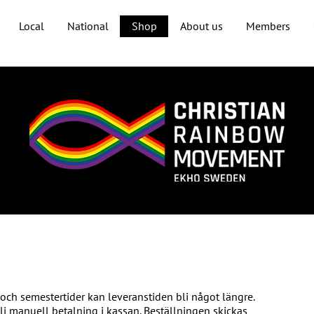
Local
National
Shop
About us
Members
 och semestertider kan leveranstiden bli något längre.
älj manuell betalning i kassan. Beställningen skickas