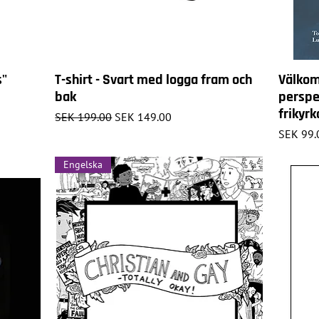
s"
T-shirt - Svart med logga fram och
Välkom
bak
perspe
frikyrk
Regular Price
Sale Price
SEK 199.00
SEK 149.00
Price
SEK 99.
Engelska