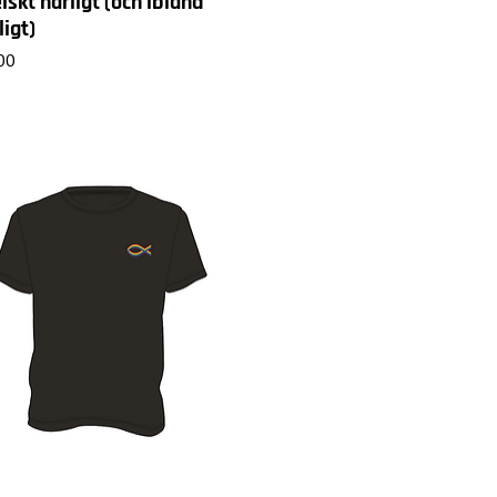
skt härligt (och ibland
igt)
00