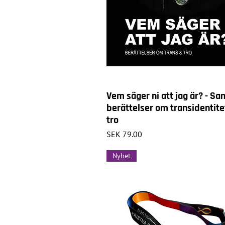
Vem säger ni att jag är? - S
berättelser om transidentite
tro
Price
SEK 79.00
Nyhet