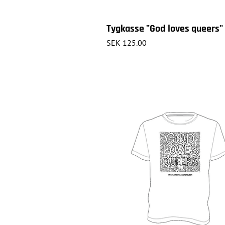
Tygkasse "God loves queers"
Price
SEK 125.00