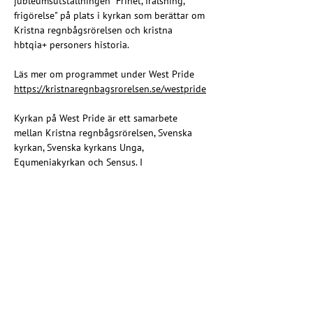
jubleumsutställningen "Frihet, frälsning, 
frigörelse" på plats i kyrkan som berättar om 
Kristna regnbågsrörelsen och kristna 
hbtqia+ personers historia.
Läs mer om programmet under West Pride 
https://kristnaregnbagsrorelsen.se/westpride
Kyrkan på West Pride är ett samarbete 
mellan Kristna regnbågsrörelsen, Svenska 
kyrkan, Svenska kyrkans Unga, 
Equmeniakyrkan och Sensus. I 
regnbågsmässan medverkar även Kyrkans 
SOS / Regnbågslinjen.
Share this event