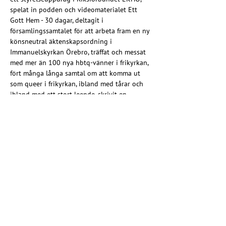
spelat in podden och videomaterialet Ett 
Gott Hem - 30 dagar, deltagit i 
församlingssamtalet för att arbeta fram en ny 
könsneutral äktenskapsordning i 
Immanuelskyrkan Örebro, träffat och messat 
med mer än 100 nya hbtq-vänner i frikyrkan, 
fört många långa samtal om att komma ut 
som queer i frikyrkan, ibland med tårar och 
ibland med ett stort leende, skrivit en 
motion till frikyrkosamfundet Evangeliska 
frikyrkans kongress för att inleda en process 
för att bearbeta samtalet om samkönade 
relationer i EFK, format interna nätverk för 
att stärka samtalet för en förändring i EFK 
och i Pingströrelsen, deltagit i 
arbetsgruppen för att ta fram boken En Enda 
Kropp och gått i ett dussin Pridetåg. Allt 
detta, och mer, har varit en stor del av mitt 
liv de senaste åren.
Idag pratar stora delar av den konservativa 
frikyrkan om hur de ska hitta vägar att bli en 