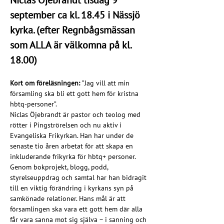
Niclas Öjebrandt tisdag 9 
september ca kl. 18.45 i Nässjö 
kyrka. (efter Regnbågsmässan 
som ALLA är välkomna på kl. 
18.00)
Kort om föreläsningen: 
”Jag vill att min 
församling ska bli ett gott hem för kristna 
hbtq-personer”.
Niclas Öjebrandt är pastor och teolog med 
rötter i Pingströrelsen och nu aktiv i 
Evangeliska Frikyrkan. Han har under de 
senaste tio åren arbetat för att skapa en 
inkluderande frikyrka för hbtq+ personer. 
Genom bokprojekt, blogg, podd, 
styrelseuppdrag och samtal har han bidragit 
till en viktig förändring i kyrkans syn på 
samkönade relationer. Hans mål är att 
församlingen ska vara ett gott hem där alla 
får vara sanna mot sig själva – i sanning och 