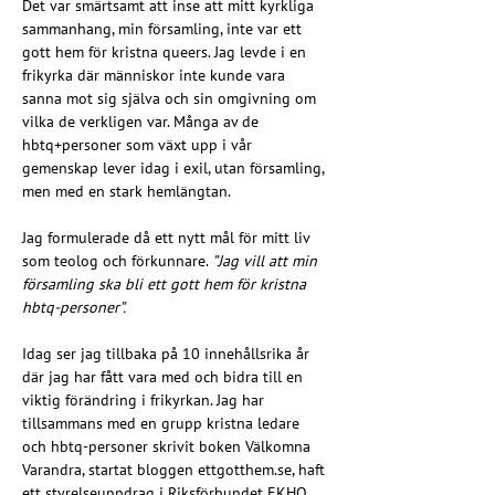
Det var smärtsamt att inse att mitt kyrkliga 
sammanhang, min församling, inte var ett 
gott hem för kristna queers. Jag levde i en 
frikyrka där människor inte kunde vara 
sanna mot sig själva och sin omgivning om 
vilka de verkligen var. Många av de 
hbtq+personer som växt upp i vår 
gemenskap lever idag i exil, utan församling, 
men med en stark hemlängtan.
Jag formulerade då ett nytt mål för mitt liv 
som teolog och förkunnare. 
”Jag vill att min 
församling ska bli ett gott hem för kristna 
hbtq-personer”.
Idag ser jag tillbaka på 10 innehållsrika år 
där jag har fått vara med och bidra till en 
viktig förändring i frikyrkan. Jag har 
tillsammans med en grupp kristna ledare 
och hbtq-personer skrivit boken Välkomna 
Varandra, startat bloggen 
ettgotthem.se
, haft 
ett styrelseuppdrag i Riksförbundet EKHO, 