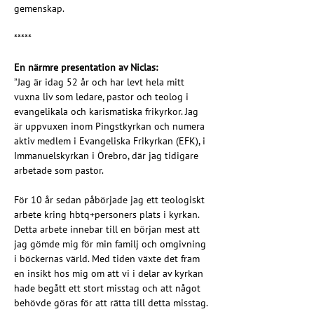
gemenskap.
*****
En närmre presentation av Niclas:
”Jag är idag 52 år och har levt hela mitt 
vuxna liv som ledare, pastor och teolog i 
evangelikala och karismatiska frikyrkor. Jag 
är uppvuxen inom Pingstkyrkan och numera 
aktiv medlem i Evangeliska Frikyrkan (EFK), i 
Immanuelskyrkan i Örebro, där jag tidigare 
arbetade som pastor.
För 10 år sedan påbörjade jag ett teologiskt 
arbete kring hbtq+personers plats i kyrkan. 
Detta arbete innebar till en början mest att 
jag gömde mig för min familj och omgivning 
i böckernas värld. Med tiden växte det fram 
en insikt hos mig om att vi i delar av kyrkan 
hade begått ett stort misstag och att något 
behövde göras för att rätta till detta misstag. 