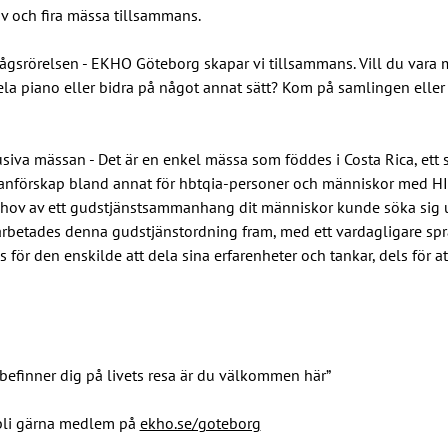
av och fira mässa tillsammans.
srörelsen - EKHO Göteborg skapar vi tillsammans. Vill du vara me
la piano eller bidra på något annat sätt? Kom på samlingen eller m
usiva mässan - Det är en enkel mässa som föddes i Costa Rica, ett 
tanförskap bland annat för hbtqia-personer och människor med HIV
behov av ett gudstjänstsammanhang dit människor kunde söka sig u
rbetades denna gudstjänstordning fram, med ett vardagligare språ
s för den enskilde att dela sina erfarenheter och tankar, dels för a
befinner dig på livets resa är du välkommen här”
bli gärna medlem på 
ekho.se/goteborg