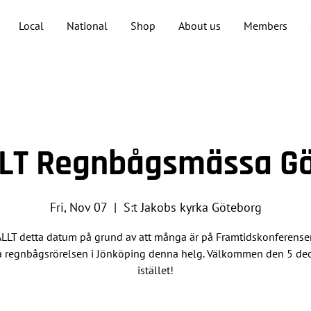
Local
National
Shop
About us
Members
LT Regnbågsmässa G
Fri, Nov 07
  |  
S:t Jakobs kyrka Göteborg
LLT detta datum på grund av att många är på Framtidskonferens
a regnbågsrörelsen i Jönköping denna helg. Välkommen den 5 d
istället!