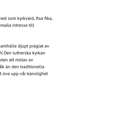
d som kyrkvärd, fixa fika, 
aila intresse till 
samhälle djupt präglat av 
. Den lutherska kyrkan 
tan att mötas av 
k än den traditionella 
tt öva upp vår känslighet 