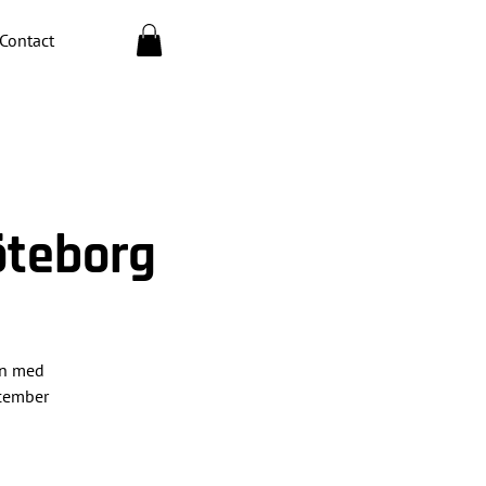
Contact
öteborg
en med
ecember