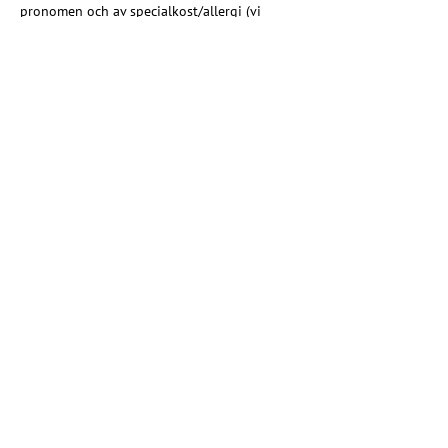
pronomen och av specialkost/allergi (vi 
börjar varje träff med macka). Antalet platser 
är begränsade.
Gruppen är ett samarbete mellan Älvsborgs 
församling i Västra Frölunda pastorat och 
Kristna regnbågsrörelsen - EKHO Göteborg.
Share this event
Christian rainbow movement
Riksförbundet EKHO