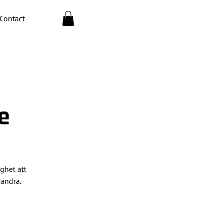
Contact
e
ghet att
randra.