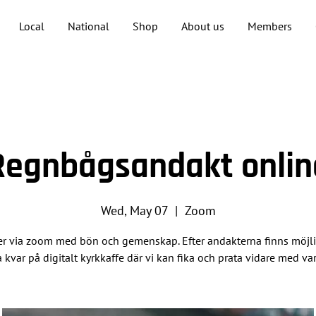
Local
National
Shop
About us
Members
Regnbågsandakt onlin
Wed, May 07
  |  
Zoom
r via zoom med bön och gemenskap. Efter andakterna finns möjli
 kvar på digitalt kyrkkaffe där vi kan fika och prata vidare med va