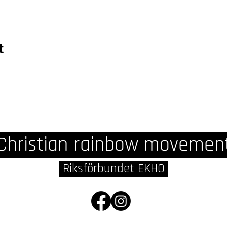
t
Christian rainbow movemen
Riksförbundet EKHO