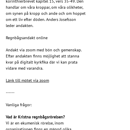
korinthierbrevet kapitel 15, vers 35-49. Den 
handlar om våra kroppar, om våra olikheter, 
om synen på kropp och ande och om hoppet 
om ett liv efter döden. Anders Josefsson 
leder andakten.
Regnbågsandakt online
Andakt via zoom med bön och gemenskap. 
Efter andakten finns möjlighet att stanna 
kvar på digitalt kyrkfika där vi kan prata 
vidare med varandra.
Länk till mötet via zoom
------
Vanliga frågor:
Vad är Kristna regnbågsrörelsen?
Vi är en ekumenisk rörelse, inom 
organisationen finns en mängd olika 