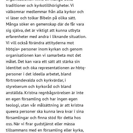
traditioner och kyrkotillhörigheter. Vi 
välkomnar medlemmar från alla kyrkor och 
vi läser och tolkar Bibeln på olika sätt. 
Många söker en gemenskap där de får vara 
sig själva, det är viktigt att kunna utbyta 
erfarenheter med andra i liknande situation. 
Vi vill också förändra attityderna mot 
hbtqia+ personer inom kyrkan och genom 
organisationen kan vi samarbeta mot det 
målet. Det kan vara ett sätt att stärka sin 
identitet och öka representationen av hbtq-
personer i det ideella arbetet, bland 
förtroendevalda och kyrkvärdar, i 
styrelserum och kyrkoråd och bland 
anställda. Kristna regnbågsrörelsen är inte 
en egen församling och har ingen egen 
teologi, utan vår målsättning är att kristna 
queera personer ska kunna leva kvar i sina 
församlingar och finna stöd för detta hos 
oss. När vi firar gudstjänst eller mässa 
tillsammans med en församling eller kyrka, 