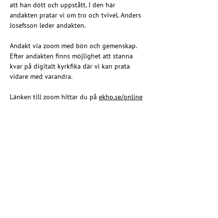
att han dött och uppstått. I den här 
andakten pratar vi om tro och tvivel. Anders 
Josefsson leder andakten.
Andakt via zoom med bön och gemenskap. 
Efter andakten finns möjlighet att stanna 
kvar på digitalt kyrkfika där vi kan prata 
vidare med varandra.
Länken till zoom hittar du på 
ekho.se/online
Varannan onsdag klockan 19.
Länk till mötet via zoom
Share this event