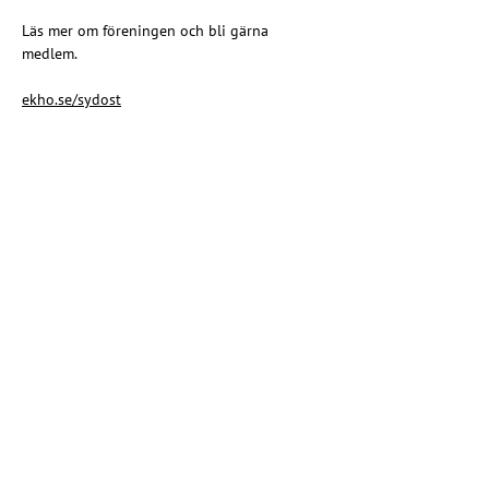
Läs mer om föreningen och bli gärna 
medlem.
ekho.se/sydost
Share this event
Christian rainbow movement
Riksförbundet EKHO