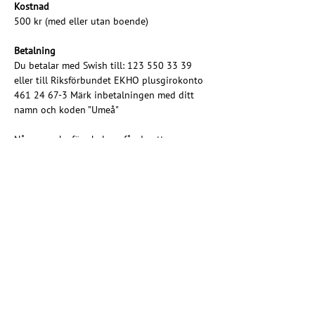
Kostnad 
500 kr (med eller utan boende)
Betalning 
Du betalar med Swish till: 123 550 33 39 
eller till Riksförbundet EKHO plusgirokonto 
461 24 67-3 Märk inbetalningen med ditt 
namn och koden ”Umeå" 
Någon vecka före helgen får du ett 
välkomstmail med mer info om plats och 
annat praktiskt! 
Du är välkommen höra av dig 
till 
norr@ekho.se
 med frågor och 
funderingar, eller om du inte har råd att 
betala avgiften. 
Hoppas att vi ses!