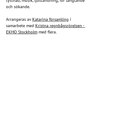
tystnad, musik, ljuständning, för längtande 
och sökande.
Arrangeras av 
Katarina församling
 i 
samarbete med 
Kristna regnbågsrörelsen - 
EKHO Stockholm
 med flera.
Share this event
Christian rainbow movement
Riksförbundet EKHO