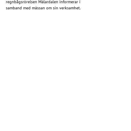
regnbågsrörelsen Mälardalen informerar i 
samband med mässan om sin verksamhet.
Share this event
Christian rainbow movement
Riksförbundet EKHO
010 - 555 86 26