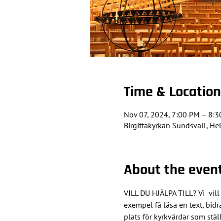
Time & Location
Nov 07, 2024, 7:00 PM – 8:
Birgittakyrkan Sundsvall, He
About the even
VILL DU HJÄLPA TILL? Vi  vill
exempel få läsa en text, bidr
plats för kyrkvärdar som stäl