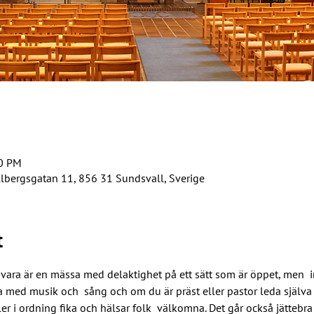
30 PM
llbergsgatan 11, 856 31 Sundsvall, Sverige
t
 vara är en mässa med delaktighet på ett sätt som är öppet, men  in
a med musik och  sång och om du är präst eller pastor leda själva
ler i ordning fika och hälsar folk  välkomna. Det går också jättebra