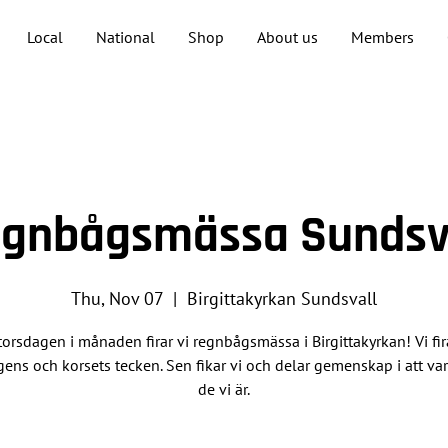
Local
National
Shop
About us
Members
gnbågsmässa Sundsv
Thu, Nov 07
  |  
Birgittakyrkan Sundsvall
torsdagen i månaden firar vi regnbågsmässa i Birgittakyrkan! Vi fir
ens och korsets tecken. Sen fikar vi och delar gemenskap i att var
de vi är.