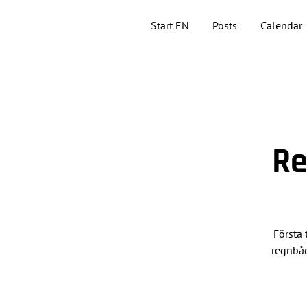
Start EN
Posts
Calendar
Re
Första 
regnbåg