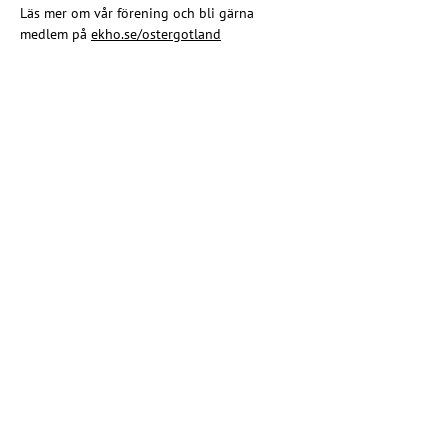
Läs mer om vår förening och bli gärna 
medlem på 
ekho.se/ostergotland
Share this event
Christian rainbow movement
Riksförbundet EKHO
010 - 555 86 26