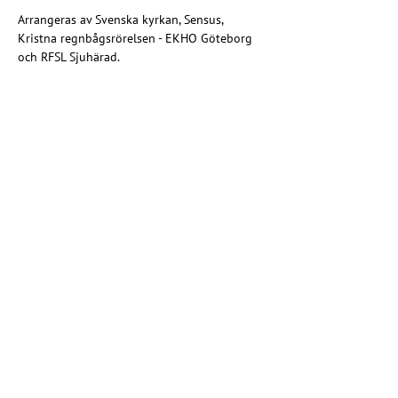
Arrangeras av Svenska kyrkan, Sensus, 
Kristna regnbågsrörelsen - EKHO Göteborg 
och RFSL Sjuhärad.
Share this event
Christian rainbow movement
Riksförbundet EKHO