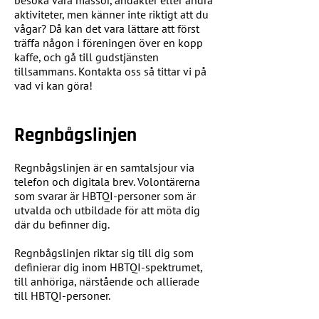
besöka våra mässor, andakter eller andra
aktiviteter, men känner inte riktigt att du
vågar? Då kan det vara lättare att först
träffa någon i föreningen över en kopp
kaffe, och gå till gudstjänsten
tillsammans. Kontakta oss så tittar vi på
vad vi kan göra!
Regnbågslinjen
Regnbågslinjen är en samtalsjour via
telefon och digitala brev. Volontärerna
som svarar är HBTQI-personer som är
utvalda och utbildade för att möta dig
där du befinner dig.
Regnbågslinjen riktar sig till dig som
definierar dig inom HBTQI-spektrumet,
till anhöriga, närstående och allierade
till HBTQI-personer.