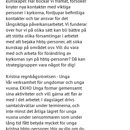
kunskaper. Här blickar vi framåt, försöker
knyter nya kontakter med viktiga
personer i kyrkorna, fördjupar befintliga
kontakter och tar ansvar för det
långsiktiga påverkansarbetet. Vi funderar
över hur vi på olika sätt kan bli bättre på
att stötta olika församlingar i arbetet
med att bejaka hbtq-personer, att söka
kunskap på området osv. Vill du vara
med och arbeta för förändring av
kyrkornas syn på hbtq-personer? Då kan
strategigruppen vara något för dig!
Kristna regnbågsrörelsen - Unga
Vår verksamhet för ungdomar och unga
vuxna. EKHO Unga formar gemensamt
sina aktiviteter och vill gärna att fler är
med i det arbetet. I dagsläget drivs
samtalskvällar under terminerna, och
inte minst det årliga lägret för unga
vuxna under sensommaren som under
lång tid fått betyda mycket för unga
kristna hbtq-personer. Hör av dig om du