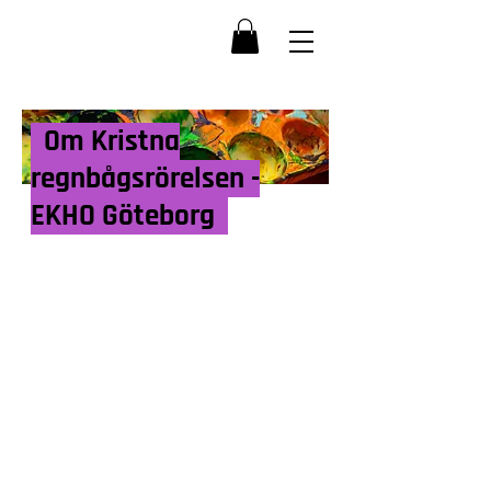
Om Kristna
regnbågsrörelsen -
EKHO Göteborg