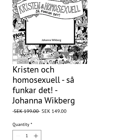
Kristen och
homosexuell - så
funkar det! -
Johanna Wikberg
Regular
Sale
 SEK 199.00 
SEK 149.00
Price
Price
Quantity
*