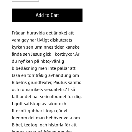
Add to Cart
Frågan huruvida det är okej att
vara gay har livligt diskuterats i
kyrkan sen urminnes tider, kanske
ända sen Jesus gick i kortbyxor. Är
du nyfiken på hbtq-vänlig
bibelläsning men inte pallar att
läsa en torr tråkig avhandling om
Bibelns grundtexter, Paulus samtid
och romarrikets sexualetik? I så
fall är det här seriealbumet för dig.
I gott sällskap av räkor och
filosofi-gubbar i toga går vi
igenom det man behöver veta om
Bibel, teologi och historia för att
kunna svara på frågan om det