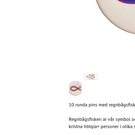
10 runda pins med regnbågsfis
Regnbågsfisken är vår symbol oc
kristna hbtqia+ personer i olik