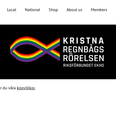
Local
National
Shop
About us
Members
r du våra
köpvillkor
.