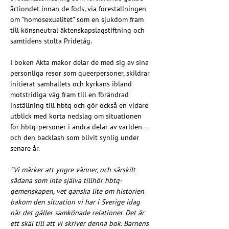
årtiondet innan de föds, via föreställningen 
om ”homosexualitet” som en sjukdom fram 
till könsneutral äktenskapslagstiftning och 
samtidens stolta Pridetåg.
I boken Äkta makor delar de med sig av sina 
personliga resor som queerpersoner, skildrar 
initierat samhällets och kyrkans ibland 
motstridiga väg fram till en förändrad 
inställning till hbtq och gör också en vidare 
utblick med korta nedslag om situationen 
för hbtq-personer i andra delar av världen – 
och den backlash som blivit synlig under 
senare år.
"Vi märker att yngre vänner, och särskilt 
sådana som inte själva tillhör hbtq-
gemenskapen, vet ganska lite om historien 
bakom den situation vi har i Sverige idag 
när det gäller samkönade relationer. Det är 
ett skäl till att vi skriver denna bok. Barnens 