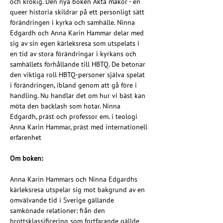
och krokig. Den nya boken Äkta makor - en 
queer historia skildrar på ett personligt sätt 
förändringen i kyrka och samhälle. Ninna 
Edgardh och Anna Karin Hammar delar med 
sig av sin egen kärleksresa som utspelats i 
en tid av stora förändringar i kyrkans och 
samhällets förhållande till HBTQ. De betonar 
den viktiga roll HBTQ-personer själva spelat 
i förändringen, ibland genom att gå före i 
handling. Nu handlar det om hur vi bäst kan 
möta den backlash som hotar. Ninna 
Edgardh, präst och professor em. i teologi 
Anna Karin Hammar, präst med internationell 
erfarenhet
Om boken:
Anna Karin Hammars och Ninna Edgardhs 
kärleksresa utspelar sig mot bakgrund av en 
omvälvande tid i Sverige gällande 
samkönade relationer: från den 
brottsklassificering som fortfarande gällde 