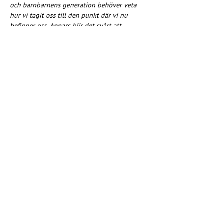
och barnbarnens generation behöver veta 
hur vi tagit oss till den punkt där vi nu 
befinner oss. Annars blir det svårt att 
försvara rättigheterna när de hotas."
- ur 
innehållet
Ninna Edgardh
 är präst och professor 
emerita i kyrkovetenskap och författare till 
böcker och artiklar med inriktning på kyrka, 
samhälle och kön.
Anna Karin Hammar
 är präst och teologie 
doktor och har arbetat på många nivåer i 
kyrkan, både i Sverige och internationellt.
Se hela programmet för Kyrkorna på Pride
https://www.svenskakyrkan.se/stockholmsstift
/pride