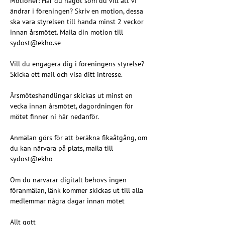
Motioner: Har du något som du vill att vi 
ändrar i föreningen? Skriv en motion, dessa 
ska vara styrelsen till handa minst 2 veckor 
innan årsmötet. Maila din motion till 
sydost@ekho.se
Vill du engagera dig i föreningens styrelse? 
Skicka ett mail och visa ditt intresse.
Årsmöteshandlingar skickas ut minst en 
vecka innan årsmötet, dagordningen för 
mötet finner ni här nedanför.
Anmälan görs för att beräkna fikaåtgång, om 
du kan närvara på plats, maila till 
sydost@ekho
Om du närvarar digitalt behövs ingen 
föranmälan, länk kommer skickas ut till alla 
medlemmar några dagar innan mötet
Allt gott