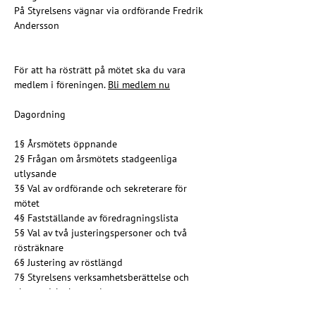
På Styrelsens vägnar via ordförande Fredrik 
Andersson
För att ha rösträtt på mötet ska du vara 
medlem i föreningen. 
Bli medlem nu
Dagordning
1§ Årsmötets öppnande
2§ Frågan om årsmötets stadgeenliga 
utlysande
3§ Val av ordförande och sekreterare för 
mötet
4§ Fastställande av föredragningslista
5§ Val av två justeringspersoner och två 
rösträknare
6§ Justering av röstlängd
7§ Styrelsens verksamhetsberättelse och 
ekonomiska berättelse
8§ Revisorernas berättelse