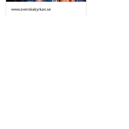
www.svenskakyrkan.se
Kyrkorna på Pride
Kyrkorna på Pride är ett samarbete
mellan Svenska kyrkan,
Equmeniakyrkan, Kristna
regnbågsrörelsen - EKHO, Svenska
kyrkans unga, Equmenia, Kyrkans SOS -
Regnbågslinjen och Sensus i
Stockholmsområdet. Vi erbjuder ett
omfattande program under Stockholm
Pride.
Programfolder_kyrkornapride2026
.pdf
Download PDF • 7.92MB