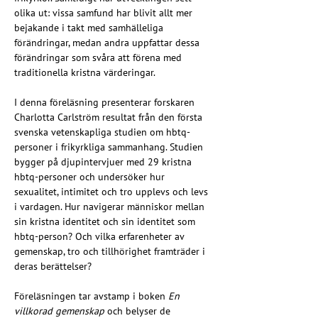
olika ut: vissa samfund har blivit allt mer 
bejakande i takt med samhälleliga 
förändringar, medan andra uppfattar dessa 
förändringar som svåra att förena med 
traditionella kristna värderingar.
I denna föreläsning presenterar forskaren 
Charlotta Carlström resultat från den första 
svenska vetenskapliga studien om hbtq-
personer i frikyrkliga sammanhang. Studien 
bygger på djupintervjuer med 29 kristna 
hbtq-personer och undersöker hur 
sexualitet, intimitet och tro upplevs och levs 
i vardagen. Hur navigerar människor mellan 
sin kristna identitet och sin identitet som 
hbtq-person? Och vilka erfarenheter av 
gemenskap, tro och tillhörighet framträder i 
deras berättelser?
Föreläsningen tar avstamp i boken 
En 
villkorad gemenskap
 och belyser de 