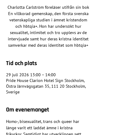
Charlotta Carlström föreläser utifrån sin bok
En villkorad gemenskap, den första svenska
vetenskapliga studien i ämnet kristendom
och hbtqia+. Hon har undersökt hur
sexualitet, intimitet och tro upplevs av de
intervjuade samt hur deras kristna identitet
samverkar med deras identitet som hbtqia+
Tid och plats
29 juli 2026 13:00 – 14:00
Pride House Clarion Hotel Sign Stockholm,
Östra Järnvägsgatan 35, 111 20 Stockholm,
Sverige
Om evenemanget
Homo-, bisexualitet, trans och queer har 
länge varit ett laddat ämne i kristna 
frikyrkor. Samtidigt har utvecklingen sett 