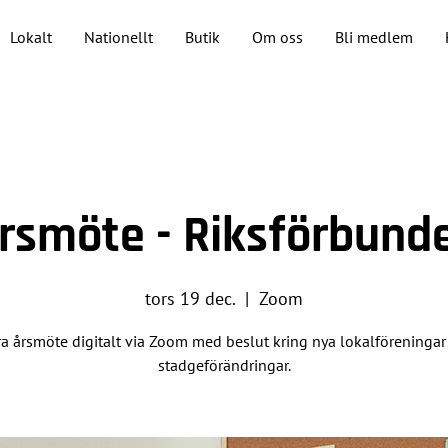
Lokalt
Nationellt
Butik
Om oss
Bli medlem
årsmöte - Riksförbund
tors 19 dec.
  |  
Zoom
ra årsmöte digitalt via Zoom med beslut kring nya lokalföreningar
stadgeförändringar.