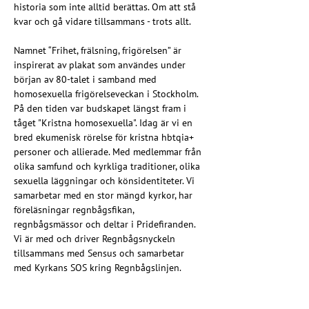
historia som inte alltid berättas. Om att stå 
kvar och gå vidare tillsammans - trots allt.
Namnet “Frihet, frälsning, frigörelsen” är 
inspirerat av plakat som användes under 
början av 80-talet i samband med 
homosexuella frigörelseveckan i Stockholm. 
På den tiden var budskapet längst fram i 
tåget "Kristna homosexuella". Idag är vi en 
bred ekumenisk rörelse för kristna hbtqia+ 
personer och allierade. Med medlemmar från 
olika samfund och kyrkliga traditioner, olika 
sexuella läggningar och könsidentiteter. Vi 
samarbetar med en stor mängd kyrkor, har 
föreläsningar regnbågsfikan, 
regnbågsmässor och deltar i Pridefiranden. 
Vi är med och driver Regnbågsnyckeln 
tillsammans med Sensus och samarbetar 
med Kyrkans SOS kring Regnbågslinjen. 
Genom vår verksamhet förmedlar vi hopp, 
kärlek och tro. Frihet, frälsning, frigörelse.