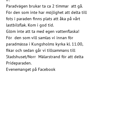
Paradvägen brukar ta ca 2 timmar  att gå.
För den som inte har möjlighet att delta till 
fots i paraden finns plats att åka på vårt 
lastbilsflak. Kom i god tid.
Glöm inte att ta med egen vattenflaska!
För  den som vill samlas vi innan för 
paradmässa i Kungsholms kyrka kl. 11.00, 
fikar och sedan går vi tillsammans till 
Stadshuset/Norr  Mälarstrand för att delta 
Prideparaden.
Evenemanget på Facebook
En del av Kyrkorna på Pride
Se hela programmet här
Dela detta evenemang