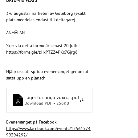
DATUM & PLATS
3-6 augusti i närheten av Göteborg (exakt 
plats meddelas endast till deltagare)
ANMÄLAN
Sker via detta formulär senast 20 juli: 
https://forms.gle/zHxPTZZ4PKc7Gjrg8
Hjälp oss att sprida evenemanget genom att 
sätta upp en plansch
Läger för unga vuxna 2026
.pdf
Download PDF • 256KB
Evenemanget på Facebook
https://www.facebook.com/events/12561574
99394292/