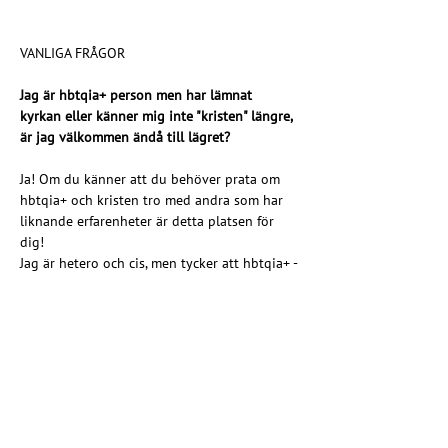
VANLIGA FRÅGOR
Jag är hbtqia+ person men har lämnat 
kyrkan eller känner mig inte "kristen" längre, 
är jag välkommen ändå till lägret?
Ja! Om du känner att du behöver prata om 
hbtqia+ och kristen tro med andra som har 
liknande erfarenheter är detta platsen för 
dig!
Jag är hetero och cis, men tycker att hbtqia+ -
sammanhang är bäst och brinner för hbtqia+ 
-frågor i kyrkan! Får jag komma på lägret?
Nej, lägret är bara för den som själv 
identifierar sig som hbtqia+ -person. 
Däremot är du varmt välkommen till Kristna 
regnbågsrörelsen - EKHOs 
Framtidskonferens i höst och annan 