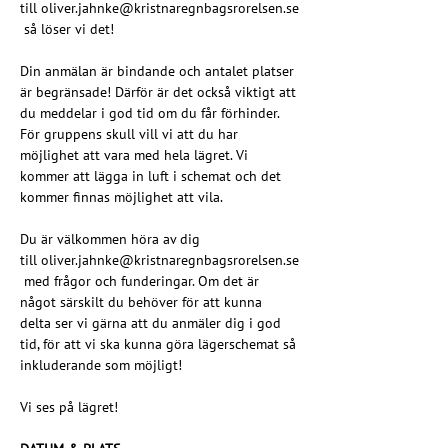
till 
oliver.jahnke@kristnaregnbagsrorelsen.se
 så löser vi det!
Din anmälan är bindande och antalet platser 
är begränsade! Därför är det också viktigt att 
du meddelar i god tid om du får förhinder. 
För gruppens skull vill vi att du har 
möjlighet att vara med hela lägret. Vi 
kommer att lägga in luft i schemat och det 
kommer finnas möjlighet att vila.
Du är välkommen höra av dig 
till 
oliver.jahnke@kristnaregnbagsrorelsen.se
 med frågor och funderingar. Om det är 
något särskilt du behöver för att kunna 
delta ser vi gärna att du anmäler dig i god 
tid, för att vi ska kunna göra lägerschemat så 
inkluderande som möjligt!
Vi ses på lägret!