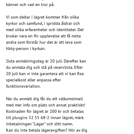
känner och vad en tror på.
Vi som deltar i lägret kommer från olika 
kyrkor och samfund, i spridda åldrar och 
med olika erfarenheter och identiteter. Det 
brukar vara en fin upplevelse att få möta 
andra som förstår hur det är att leva som 
hbtq-person i kyrkan.
Sista anmälningsdag är 20 juli. Därefter kan 
du anmäla dig och stå på reservlista. Efter 
20 juli kan vi inte garantera att vi kan fixa 
specialkost eller anpassa efter 
funktionsvariation.
När du anmält dig får du ett välkomstmail 
med mer info om plats och annat praktiskt! 
Kostnaden för lägret är 200 kr och betalas 
till plusgiro 52 55 68-2 innan lägret, märk 
inbetalningen ”Läger” och ditt namn.
Kan du inte betala lägeravgiften? Hör av dig 