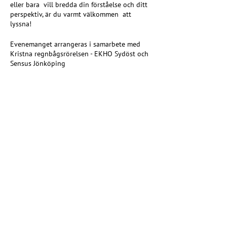
eller bara vill bredda din förståelse och ditt
perspektiv, är du varmt välkommen att
lyssna!
Evenemanget arrangeras i samarbete med
Kristna regnbågsrörelsen - EKHO Sydöst och
Sensus Jönköping
Dela detta evenemang
Kristna regnbågsrörelsen
Riksförbundet EKHO