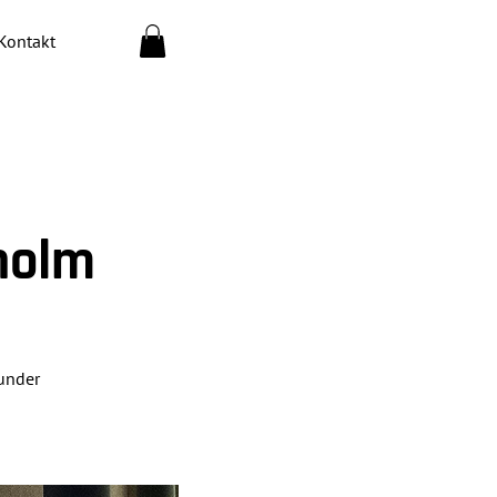
Kontakt
holm
 under