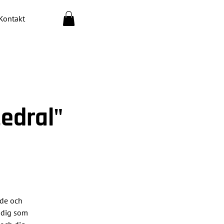
Kontakt
edral"
nde och
r dig som