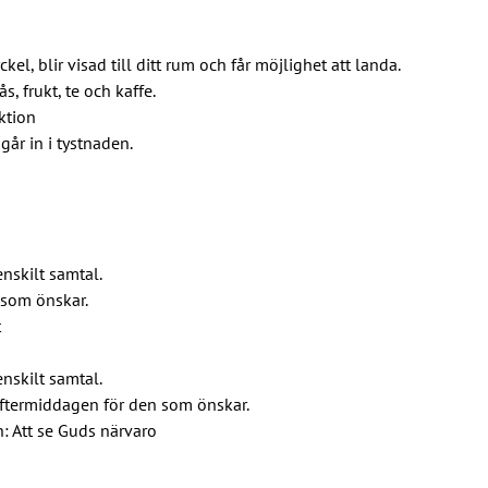
l, blir visad till ditt rum och får möjlighet att landa.
, frukt, te och kaffe.
ktion
går in i tystnaden.
enskilt samtal.
 som önskar.
t
enskilt samtal.
eftermiddagen för den som önskar.
: Att se Guds närvaro