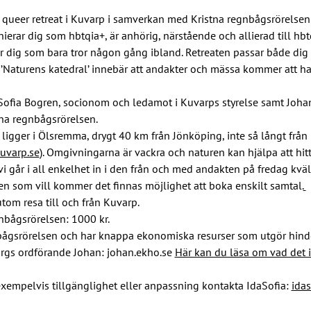
 queer retreat i Kuvarp i samverkan med Kristna regnbågsrörelse
nierar dig som hbtqia+, är anhörig, närstående och allierad till hbt
ör dig som bara tror någon gång ibland. Retreaten passar både dig
t ’Naturens katedral’ innebär att andakter och mässa kommer att h
aSofia Bogren, socionom och ledamot i Kuvarps styrelse samt Joha
na regnbågsrörelsen.
igger i Ölsremma, drygt 40 km från Jönköping, inte så långt från 
uvarp.se
). Omgivningarna är vackra och naturen kan hjälpa att hitta
vi går i all enkelhet in i den från och med andakten på fredag kväll 
en som vill kommer det finnas möjlighet att boka enskilt samtal.
rutom resa till och från Kuvarp.
nbågsrörelsen: 1000 kr.
bågsrörelsen och har knappa ekonomiska resurser som utgör hinde
rgs ordförande Johan: johan.ekho.se 
Här kan du läsa om vad det i
empelvis tillgänglighet eller anpassning kontakta IdaSofia: 
ida