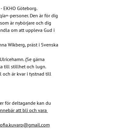
n - EKHO Göteborg.
qia+-personer. Den är för dig 
 som är nybörjare och dig 
andla om att uppleva Gud i 
nna Wikberg, präst i Svenska 
Ulricehamn. (Se gärna 
 till stillhet och lugn.
och är kvar i tystnad till 
r för deltagande kan du 
nnebär att bli och vara 
sofia.kuvarp@gmail.com