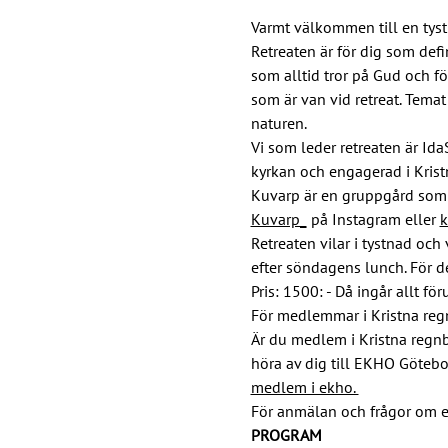
Varmt välkommen till en tyst
Retreaten är för dig som defi
som alltid tror på Gud och f
som är van vid retreat. Tema
naturen.
Vi som leder retreaten är Id
kyrkan och engagerad i Krist
Kuvarp är en gruppgård som l
Kuvarp_
 på Instagram eller 
k
Retreaten vilar i tystnad och 
efter söndagens lunch. För d
Pris: 1500: - Då ingår allt fö
För medlemmar i Kristna reg
Är du medlem i Kristna regn
höra av dig till EKHO Götebo
medlem i ekho. 
För anmälan och frågor om ex
PROGRAM