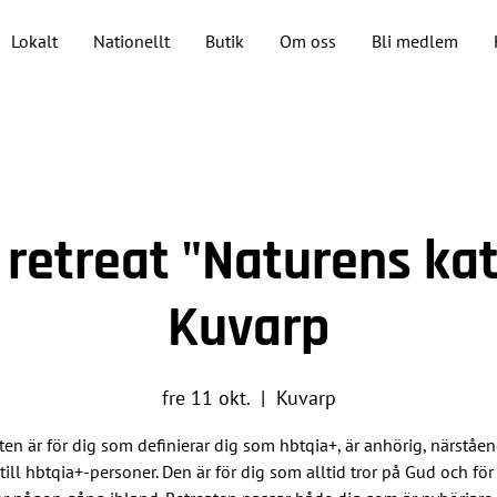
Lokalt
Nationellt
Butik
Om oss
Bli medlem
 retreat "Naturens kat
Kuvarp
fre 11 okt.
  |  
Kuvarp
ten är för dig som definierar dig som hbtqia+, är anhörig, närståe
 till hbtqia+-personer. Den är för dig som alltid tror på Gud och fö