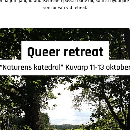
or någon gång ibland. Retreaten passar både dig som är nybörjare
som är van vid retreat.