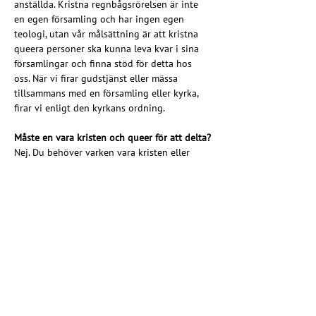
anställda. Kristna regnbågsrörelsen är inte 
en egen församling och har ingen egen 
teologi, utan vår målsättning är att kristna 
queera personer ska kunna leva kvar i sina 
församlingar och finna stöd för detta hos 
oss. När vi firar gudstjänst eller mässa 
tillsammans med en församling eller kyrka, 
firar vi enligt den kyrkans ordning.
Måste en vara kristen och queer för att delta?
Nej. Du behöver varken vara kristen eller 
queer. Alla som delar vår värdegrund eller 
vill stötta arbetet är välkomna som 
medlemmar! Du behöver inte definiera din 
identitet eller tro på något särskilt sätt. 
Många av våra medlemmar exempelvis är 
kristna queerpersoner, andra är vänner, 
familjemedlemmar och kollegor. Bland våra 
medlemmar finns också präster, pastorer och 
andra som vill fördjupa sig i hbtqia+ frågor 
och ta del av vår verksamhet. Om du vill 
stötta arbetet och tror på en kyrka som står 