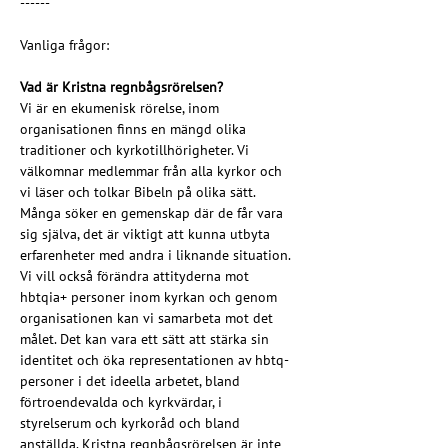
------
Vanliga frågor:
Vad är Kristna regnbågsrörelsen?
Vi är en ekumenisk rörelse, inom 
organisationen finns en mängd olika 
traditioner och kyrkotillhörigheter. Vi 
välkomnar medlemmar från alla kyrkor och 
vi läser och tolkar Bibeln på olika sätt. 
Många söker en gemenskap där de får vara 
sig själva, det är viktigt att kunna utbyta 
erfarenheter med andra i liknande situation. 
Vi vill också förändra attityderna mot 
hbtqia+ personer inom kyrkan och genom 
organisationen kan vi samarbeta mot det 
målet. Det kan vara ett sätt att stärka sin 
identitet och öka representationen av hbtq-
personer i det ideella arbetet, bland 
förtroendevalda och kyrkvärdar, i 
styrelserum och kyrkoråd och bland 
anställda. Kristna regnbågsrörelsen är inte 