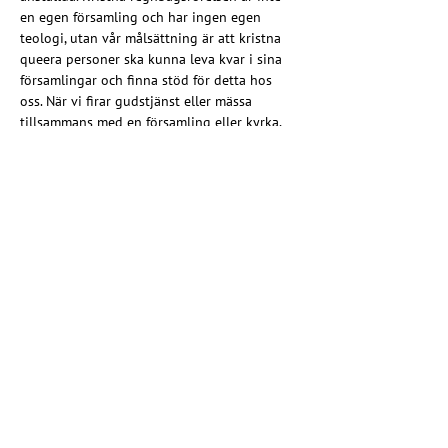
en egen församling och har ingen egen 
teologi, utan vår målsättning är att kristna 
queera personer ska kunna leva kvar i sina 
församlingar och finna stöd för detta hos 
oss. När vi firar gudstjänst eller mässa 
tillsammans med en församling eller kyrka, 
firar vi enligt den kyrkans ordning.
Måste en vara kristen och queer för att delta?
Nej. Du behöver varken vara kristen eller 
queer. Alla som delar vår värdegrund eller 
vill stötta arbetet är välkomna som 
medlemmar! Du behöver inte definiera din 
identitet eller tro på något särskilt sätt. 
Många av våra medlemmar exempelvis är 
kristna queerpersoner, andra är vänner, 
familjemedlemmar och kollegor. Bland våra 
medlemmar finns också präster, pastorer och 
andra som vill fördjupa sig i hbtqia+ frågor 
och ta del av vår verksamhet. Om du vill 
stötta arbetet och tror på en kyrka som står 