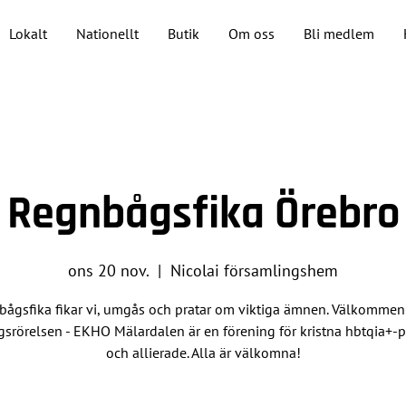
Lokalt
Nationellt
Butik
Om oss
Bli medlem
Regnbågsfika Örebro
ons 20 nov.
  |  
Nicolai församlingshem
bågsfika fikar vi, umgås och pratar om viktiga ämnen. Välkommen!
srörelsen - EKHO Mälardalen är en förening för kristna hbtqia+-
och allierade. Alla är välkomna!