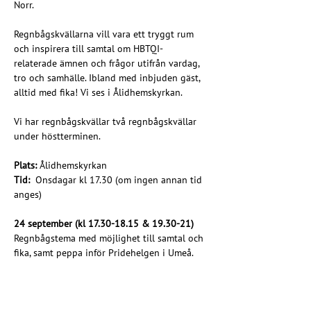
Norr.
Regnbågskvällarna vill vara ett tryggt rum 
och inspirera till samtal om HBTQI-
relaterade ämnen och frågor utifrån vardag, 
tro och samhälle. Ibland med inbjuden gäst, 
alltid med fika! Vi ses i Ålidhemskyrkan.
Vi har regnbågskvällar två regnbågskvällar 
under höstterminen.
Plats: 
Ålidhemskyrkan
Tid:  
Onsdagar kl 17.30 (om ingen annan tid 
anges)
24 september (kl 17.30-18.15 & 19.30-21)
Regnbågstema med möjlighet till samtal och 
fika, samt peppa inför Pridehelgen i Umeå.
29 oktober 
Regnbågskväll