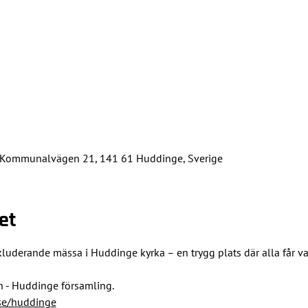
 Kommunalvägen 21, 141 61 Huddinge, Sverige
et
uderande mässa i Huddinge kyrka – en trygg plats där alla får var
n - Huddinge församling.
se/huddinge