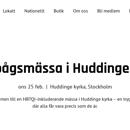
Lokalt
Nationellt
Butik
Om oss
Bli medlem
ågsmässa i Huddinge
ons 25 feb.
  |  
Huddinge kyrka, Stockholm
men till en HBTQI-inkluderande mässa i Huddinge kyrka – en tryg
där alla får vara precis som de är.